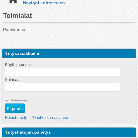
Navigoi kohteeseen
Toimialat
Puunkorjuu
Yritysasiakkaille
Käyttäjätunnus:
Salasana:
Muista minut
Rekisteröidy
|
Unohtuiko salasana
Yritystietojen päivitys