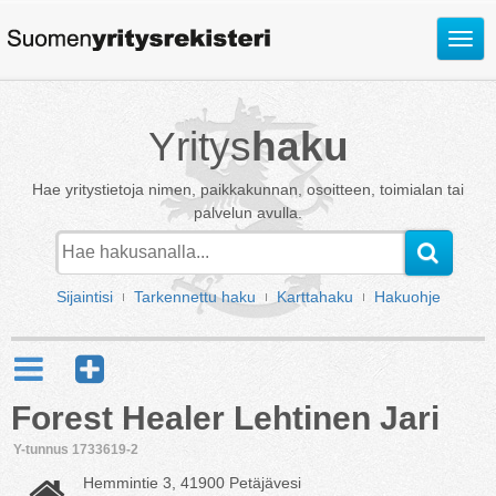
Avaa
valik
Yritys
haku
Hae yritystietoja nimen, paikkakunnan, osoitteen, toimialan tai
palvelun avulla.
Sijaintisi
Tarkennettu haku
Karttahaku
Hakuohje
Forest Healer Lehtinen Jari
Y-tunnus 1733619-2
Hemmintie 3, 41900 Petäjävesi