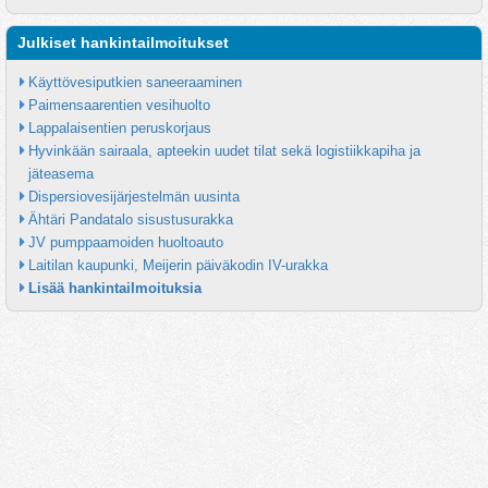
Julkiset hankintailmoitukset
Käyttövesiputkien saneeraaminen
Paimensaarentien vesihuolto
Lappalaisentien peruskorjaus
Hyvinkään sairaala, apteekin uudet tilat sekä logistiikkapiha ja 
jäteasema
Dispersiovesijärjestelmän uusinta
Ähtäri Pandatalo sisustusurakka
JV pumppaamoiden huoltoauto
Laitilan kaupunki, Meijerin päiväkodin IV-urakka
Lisää hankintailmoituksia