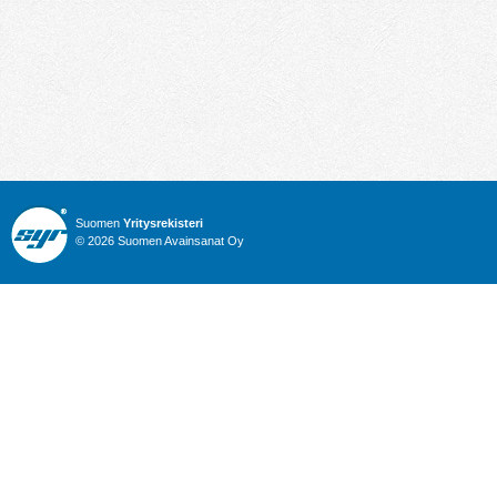
Suomen
Yritysrekisteri
© 2026 Suomen Avainsanat Oy
Info
Julkiset hankinnat
Yritysrekisteri
Talous
Karttahaku
Nimitysuutiset