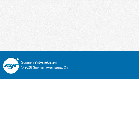
Suomen
Yritysrekisteri
© 2026 Suomen Avainsanat Oy
Info
Julkiset hankinnat
Yritysrekisteri
Talous
Karttahaku
Nimitysuutiset