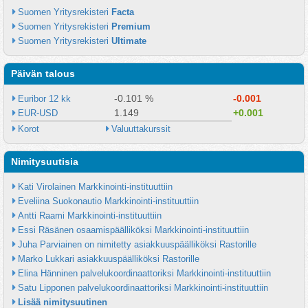
Suomen Yritysrekisteri 
Facta
Suomen Yritysrekisteri 
Premium
Suomen Yritysrekisteri 
Ultimate
Päivän talous
-0.101 %
-0.001
Euribor 12 kk
1.149
+0.001
EUR-USD
Korot
Valuuttakurssit
Nimitysuutisia
Kati Virolainen Markkinointi-instituuttiin
Eveliina Suokonautio Markkinointi-instituuttiin
Antti Raami Markkinointi-instituuttiin
Essi Räsänen osaamispäälliköksi Markkinointi-instituuttiin
Juha Parviainen on nimitetty asiakkuuspäälliköksi Rastorille
Marko Lukkari asiakkuuspäälliköksi Rastorille
Elina Hänninen palvelukoordinaattoriksi Markkinointi-instituuttiin
Satu Lipponen palvelukoordinaattoriksi Markkinointi-instituuttiin
Lisää nimitysuutinen