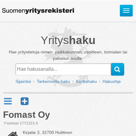
Avaa
valik
Yritys
haku
Hae yritystietoja nimen, paikkakunnan, osoitteen, toimialan tai
palvelun avulla.
Sijaintisi
Tarkennettu haku
Karttahaku
Hakuohje
Fomast Oy
Y-tunnus 1771221-5
Kirjatie 3, 32700 Huittinen