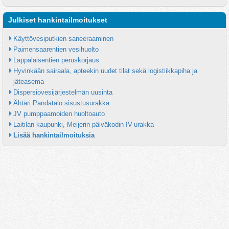
Julkiset hankintailmoitukset
Käyttövesiputkien saneeraaminen
Paimensaarentien vesihuolto
Lappalaisentien peruskorjaus
Hyvinkään sairaala, apteekin uudet tilat sekä logistiikkapiha ja 
jäteasema
Dispersiovesijärjestelmän uusinta
Ähtäri Pandatalo sisustusurakka
JV pumppaamoiden huoltoauto
Laitilan kaupunki, Meijerin päiväkodin IV-urakka
Lisää hankintailmoituksia