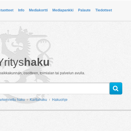
stuotteet
Info
Mediakortti
Mediapankki
Palaute
Tiedotteet
Yritys
haku
paikkakunnan, osoitteen, toimialan tai palvelun avulla.
arkennettu haku
Karttahaku
Hakuohje