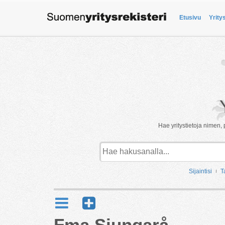
Etusivu
Yrity
Hae yritystietoja nimen, 
Sijaintisi
T
Fma Sjungarå