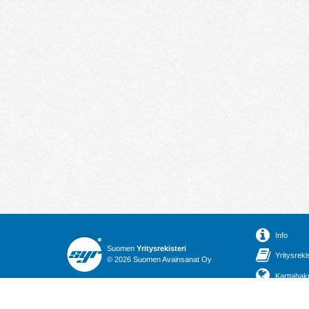
Info
Suomen
Yritysrekisteri
Yritysreki
© 2026 Suomen Avainsanat Oy
Karttahak