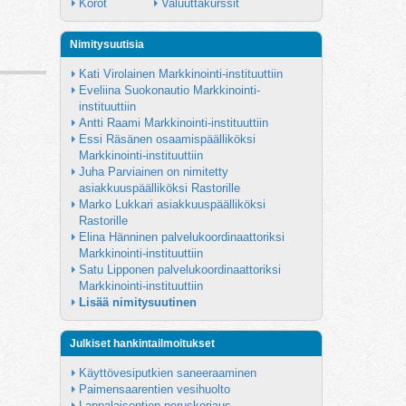
Korot
Valuuttakurssit
Nimitysuutisia
Kati Virolainen Markkinointi-instituuttiin
Eveliina Suokonautio Markkinointi-
instituuttiin
Antti Raami Markkinointi-instituuttiin
Essi Räsänen osaamispäälliköksi 
Markkinointi-instituuttiin
Juha Parviainen on nimitetty 
asiakkuuspäälliköksi Rastorille
Marko Lukkari asiakkuuspäälliköksi 
Rastorille
Elina Hänninen palvelukoordinaattoriksi 
Markkinointi-instituuttiin
Satu Lipponen palvelukoordinaattoriksi 
Markkinointi-instituuttiin
Lisää nimitysuutinen
Julkiset hankintailmoitukset
Käyttövesiputkien saneeraaminen
Paimensaarentien vesihuolto
Lappalaisentien peruskorjaus