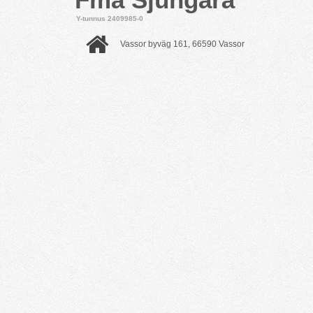
Y-tunnus 2409985-0
Vassor byväg 161, 66590 Vassor