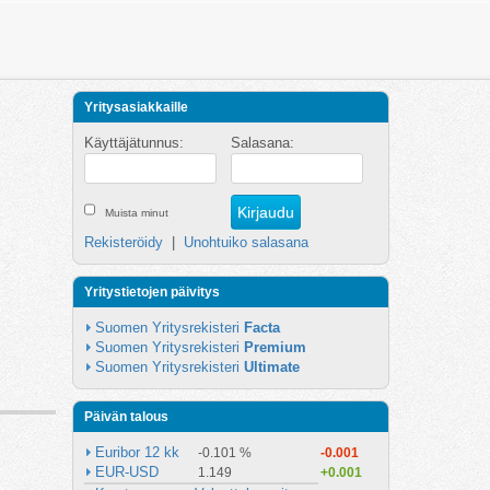
Yritysasiakkaille
Käyttäjätunnus:
Salasana:
Muista minut
Rekisteröidy
|
Unohtuiko salasana
Yritystietojen päivitys
Suomen Yritysrekisteri 
Facta
Suomen Yritysrekisteri 
Premium
Suomen Yritysrekisteri 
Ultimate
Päivän talous
Euribor 12 kk
-0.101 %
-0.001
EUR-USD
1.149
+0.001