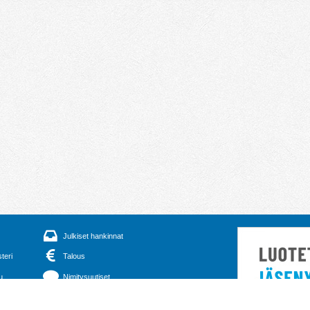
Julkiset hankinnat
steri
Talous
u
Nimitysuutiset