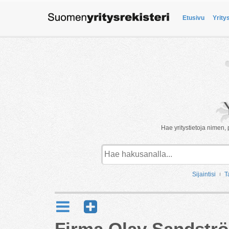
Etusivu
Yrity
Hae yritystietoja nimen, 
Sijaintisi
T
Firma Olav Sandstr