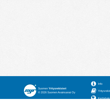
Info
Suomen
Yritysrekisteri
Yritysreki
© 2026 Suomen Avainsanat Oy
Karttahak