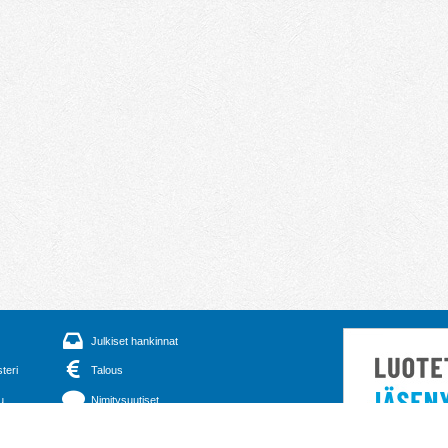
Julkiset hankinnat
steri
Talous
u
Nimitysuutiset