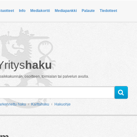
stuotteet
Info
Mediakortti
Mediapankki
Palaute
Tiedotteet
Yritys
haku
paikkakunnan, osoitteen, toimialan tai palvelun avulla.
arkennettu haku
Karttahaku
Hakuohje
öm