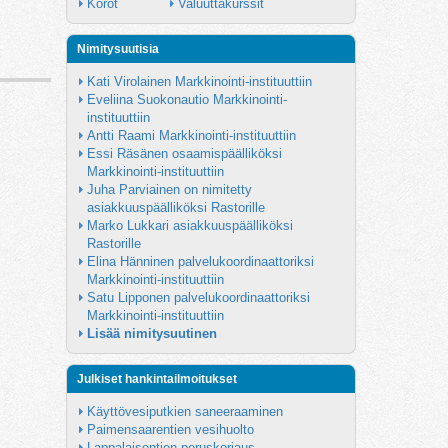
Korot
Valuuttakurssit
Nimitysuutisia
Kati Virolainen Markkinointi-instituuttiin
Eveliina Suokonautio Markkinointi-
instituuttiin
Antti Raami Markkinointi-instituuttiin
Essi Räsänen osaamispäälliköksi 
Markkinointi-instituuttiin
Juha Parviainen on nimitetty 
asiakkuuspäälliköksi Rastorille
Marko Lukkari asiakkuuspäälliköksi 
Rastorille
Elina Hänninen palvelukoordinaattoriksi 
Markkinointi-instituuttiin
Satu Lipponen palvelukoordinaattoriksi 
Markkinointi-instituuttiin
Lisää nimitysuutinen
Julkiset hankintailmoitukset
Käyttövesiputkien saneeraaminen
Paimensaarentien vesihuolto
Lappalaisentien peruskorjaus