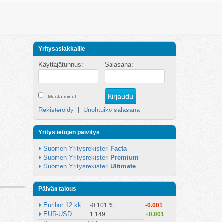
Yritysasiakkaille
Käyttäjätunnus:
Salasana:
Muista minut
Rekisteröidy
|
Unohtuiko salasana
Yritystietojen päivitys
Suomen Yritysrekisteri 
Facta
Suomen Yritysrekisteri 
Premium
Suomen Yritysrekisteri 
Ultimate
Päivän talous
Euribor 12 kk
-0.101 %
-0.001
EUR-USD
1.149
+0.001