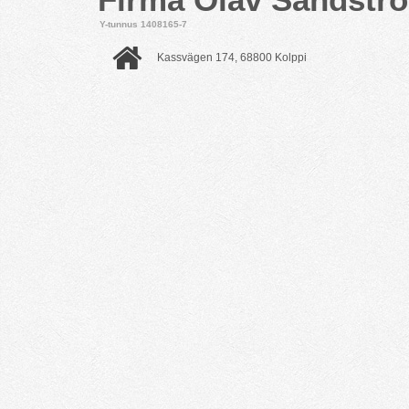
Y-tunnus 1408165-7
Kassvägen 174, 68800 Kolppi