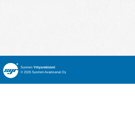
Suomen
Yritysrekisteri
© 2026 Suomen Avainsanat Oy
Info
Julkiset hankinnat
Yritysrekisteri
Talous
Karttahaku
Nimitysuutiset