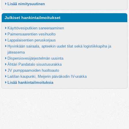
Lisää nimitysuutinen
Julkiset hankintailmoitukset
Käyttövesiputkien saneeraaminen
Paimensaarentien vesihuolto
Lappalaisentien peruskorjaus
Hyvinkään sairaala, apteekin uudet tilat sekä logistiikkapiha ja 
jäteasema
Dispersiovesijärjestelmän uusinta
Ähtäri Pandatalo sisustusurakka
JV pumppaamoiden huoltoauto
Laitilan kaupunki, Meijerin päiväkodin IV-urakka
Lisää hankintailmoituksia