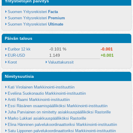
Yritystietojen päivitys
Suomen Yritysrekisteri 
Facta
Suomen Yritysrekisteri 
Premium
Suomen Yritysrekisteri 
Ultimate
Päivän talous
-0.101 %
-0.001
Euribor 12 kk
1.149
+0.001
EUR-USD
Korot
Valuuttakurssit
Nimitysuutisia
Kati Virolainen Markkinointi-instituuttiin
Eveliina Suokonautio Markkinointi-instituuttiin
Antti Raami Markkinointi-instituuttiin
Essi Räsänen osaamispäälliköksi Markkinointi-instituuttiin
Juha Parviainen on nimitetty asiakkuuspäälliköksi Rastorille
Marko Lukkari asiakkuuspäälliköksi Rastorille
Elina Hänninen palvelukoordinaattoriksi Markkinointi-instituuttiin
Satu Lipponen palvelukoordinaattoriksi Markkinointi-instituuttiin