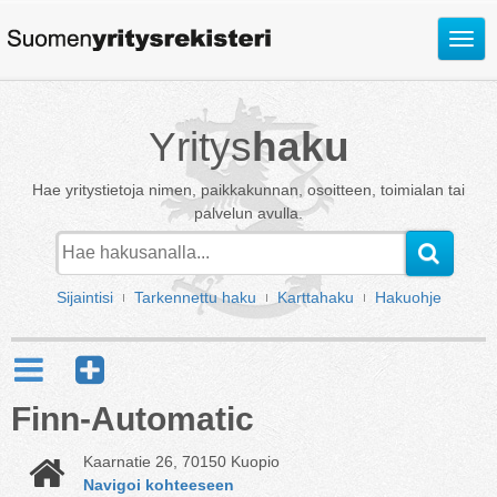
Avaa
valik
Yritys
haku
Hae yritystietoja nimen, paikkakunnan, osoitteen, toimialan tai
palvelun avulla.
Sijaintisi
Tarkennettu haku
Karttahaku
Hakuohje
Finn-Automatic
Kaarnatie 26, 70150 Kuopio
Navigoi kohteeseen