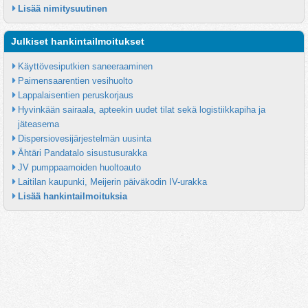
Lisää nimitysuutinen
Julkiset hankintailmoitukset
Käyttövesiputkien saneeraaminen
Paimensaarentien vesihuolto
Lappalaisentien peruskorjaus
Hyvinkään sairaala, apteekin uudet tilat sekä logistiikkapiha ja 
jäteasema
Dispersiovesijärjestelmän uusinta
Ähtäri Pandatalo sisustusurakka
JV pumppaamoiden huoltoauto
Laitilan kaupunki, Meijerin päiväkodin IV-urakka
Lisää hankintailmoituksia