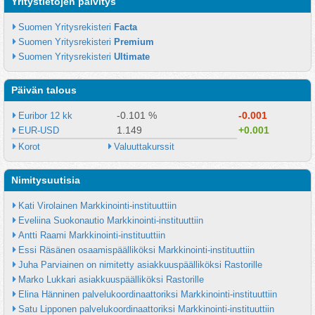
Yritystietojen päivitys
Suomen Yritysrekisteri 
Facta
Suomen Yritysrekisteri 
Premium
Suomen Yritysrekisteri 
Ultimate
Päivän talous
-0.101 %
-0.001
Euribor 12 kk
1.149
+0.001
EUR-USD
Korot
Valuuttakurssit
Nimitysuutisia
Kati Virolainen Markkinointi-instituuttiin
Eveliina Suokonautio Markkinointi-instituuttiin
Antti Raami Markkinointi-instituuttiin
Essi Räsänen osaamispäälliköksi Markkinointi-instituuttiin
Juha Parviainen on nimitetty asiakkuuspäälliköksi Rastorille
Marko Lukkari asiakkuuspäälliköksi Rastorille
Elina Hänninen palvelukoordinaattoriksi Markkinointi-instituuttiin
Satu Lipponen palvelukoordinaattoriksi Markkinointi-instituuttiin