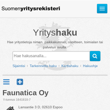
Avaa
valik
Yritys
haku
Hae yritystietoja nimen, paikkakunnan, osoitteen, toimialan tai
palvelun avulla.
Sijaintisi
Tarkennettu haku
Karttahaku
Hakuohje
Faunatica Oy
Y-tunnus 1641610-7
Lansantie 3 D, 02610 Espoo