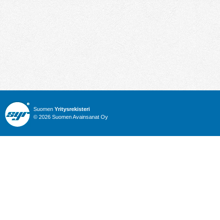
Suomen
Yritysrekisteri
© 2026 Suomen Avainsanat Oy
Info
Julkiset hankinnat
Yritysrekisteri
Talous
Karttahaku
Nimitysuutiset