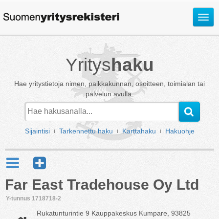
Avaa
valik
Yritys
haku
Hae yritystietoja nimen, paikkakunnan, osoitteen, toimialan tai
palvelun avulla.
Sijaintisi
Tarkennettu haku
Karttahaku
Hakuohje
Far East Tradehouse Oy Ltd
Y-tunnus 1718718-2
Rukatunturintie 9 Kauppakeskus Kumpare, 93825