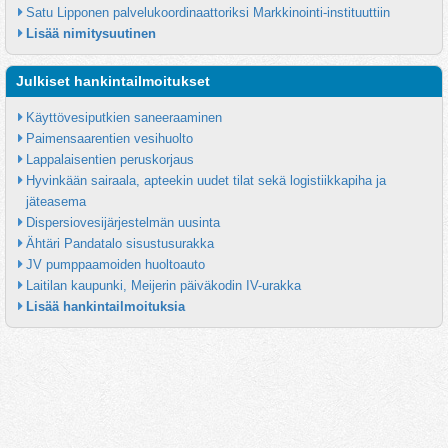
Satu Lipponen palvelukoordinaattoriksi Markkinointi-instituuttiin
Lisää nimitysuutinen
Julkiset hankintailmoitukset
Käyttövesiputkien saneeraaminen
Paimensaarentien vesihuolto
Lappalaisentien peruskorjaus
Hyvinkään sairaala, apteekin uudet tilat sekä logistiikkapiha ja 
jäteasema
Dispersiovesijärjestelmän uusinta
Ähtäri Pandatalo sisustusurakka
JV pumppaamoiden huoltoauto
Laitilan kaupunki, Meijerin päiväkodin IV-urakka
Lisää hankintailmoituksia