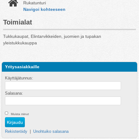
Rukatunturi
Navigoi kohteeseen
Toimialat
Tukkukaupat, Elintarvikkeiden, juomien ja tupakan
yleistukkukauppa
Yritysasiakkaille
Käyttäjätunnus:
Salasana:
Muista minut
Rekisteröidy
|
Unohtuiko salasana