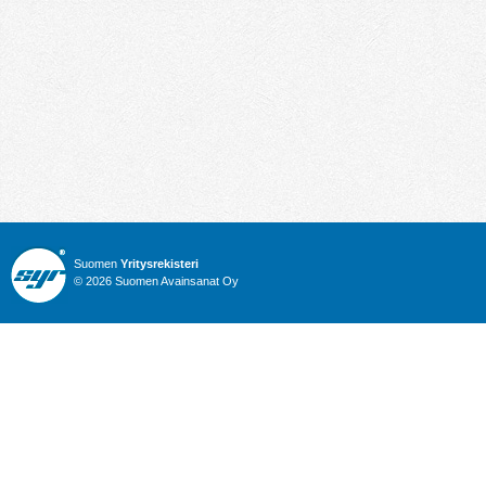
Suomen
Yritysrekisteri
© 2026 Suomen Avainsanat Oy
Info
Julkiset hankinnat
Yritysrekisteri
Talous
Karttahaku
Nimitysuutiset