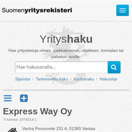
Avaa
valik
Yritys
haku
Hae yritystietoja nimen, paikkakunnan, osoitteen, toimialan tai
palvelun avulla.
Sijaintisi
Tarkennettu haku
Karttahaku
Hakuohje
Express Way Oy
Y-tunnus 1974514-1
Vanha Porvoontie 231 A, 01380 Vantaa