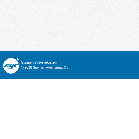
Suomen
Yritysrekisteri
© 2026 Suomen Avainsanat Oy
Info
Julkiset hankinnat
Yritysrekisteri
Talous
Karttahaku
Nimitysuutiset