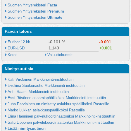
Suomen Yritysrekisteri 
Facta
Suomen Yritysrekisteri 
Premium
Suomen Yritysrekisteri 
Ultimate
Päivän talous
-0.101 %
-0.001
Euribor 12 kk
1.149
+0.001
EUR-USD
Korot
Valuuttakurssit
Nimitysuutisia
Kati Virolainen Markkinointi-instituuttiin
Eveliina Suokonautio Markkinointi-instituuttiin
Antti Raami Markkinointi-instituuttiin
Essi Räsänen osaamispäälliköksi Markkinointi-instituuttiin
Juha Parviainen on nimitetty asiakkuuspäälliköksi Rastorille
Marko Lukkari asiakkuuspäälliköksi Rastorille
Elina Hänninen palvelukoordinaattoriksi Markkinointi-instituuttiin
Satu Lipponen palvelukoordinaattoriksi Markkinointi-instituuttiin
Lisää nimitysuutinen