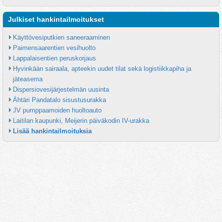
Julkiset hankintailmoitukset
Käyttövesiputkien saneeraaminen
Paimensaarentien vesihuolto
Lappalaisentien peruskorjaus
Hyvinkään sairaala, apteekin uudet tilat sekä logistiikkapiha ja 
jäteasema
Dispersiovesijärjestelmän uusinta
Ähtäri Pandatalo sisustusurakka
JV pumppaamoiden huoltoauto
Laitilan kaupunki, Meijerin päiväkodin IV-urakka
Lisää hankintailmoituksia