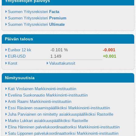
Yritystietojen päivitys
Suomen Yritysrekisteri 
Facta
Suomen Yritysrekisteri 
Premium
Suomen Yritysrekisteri 
Ultimate
Päivän talous
-0.101 %
-0.001
Euribor 12 kk
1.149
+0.001
EUR-USD
Korot
Valuuttakurssit
Nimitysuutisia
Kati Virolainen Markkinointi-instituuttiin
Eveliina Suokonautio Markkinointi-instituuttiin
Antti Raami Markkinointi-instituuttiin
Essi Räsänen osaamispäälliköksi Markkinointi-instituuttiin
Juha Parviainen on nimitetty asiakkuuspäälliköksi Rastorille
Marko Lukkari asiakkuuspäälliköksi Rastorille
Elina Hänninen palvelukoordinaattoriksi Markkinointi-instituuttiin
Satu Lipponen palvelukoordinaattoriksi Markkinointi-instituuttiin