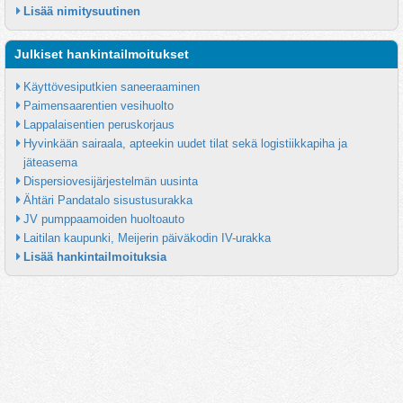
Lisää nimitysuutinen
Julkiset hankintailmoitukset
Käyttövesiputkien saneeraaminen
Paimensaarentien vesihuolto
Lappalaisentien peruskorjaus
Hyvinkään sairaala, apteekin uudet tilat sekä logistiikkapiha ja 
jäteasema
Dispersiovesijärjestelmän uusinta
Ähtäri Pandatalo sisustusurakka
JV pumppaamoiden huoltoauto
Laitilan kaupunki, Meijerin päiväkodin IV-urakka
Lisää hankintailmoituksia