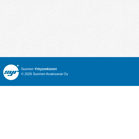
Suomen
Yritysrekisteri
© 2026 Suomen Avainsanat Oy
Info
Julkiset hankinnat
Yritysrekisteri
Talous
Karttahaku
Nimitysuutiset