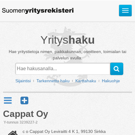
Avaa
valik
Yritys
haku
Hae yritystietoja nimen, paikkakunnan, osoitteen, toimialan tai
palvelun avulla.
Sijaintisi
Tarkennettu haku
Karttahaku
Hakuohje
Cappat Oy
Y-tunnus 3239227-2
c o Cappat Oy Leviraitti 4 K 1, 99130 Sirkka