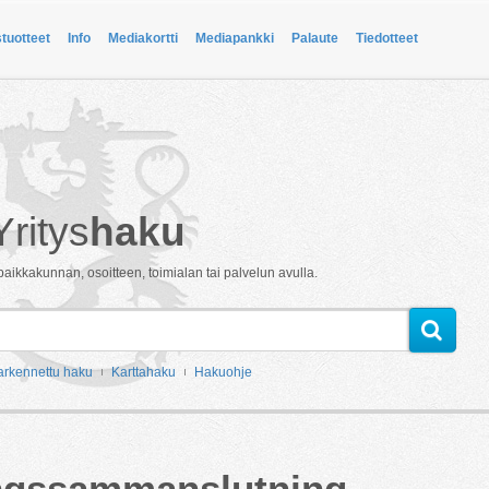
stuotteet
Info
Mediakortti
Mediapankki
Palaute
Tiedotteet
Yritys
haku
paikkakunnan, osoitteen, toimialan tai palvelun avulla.
arkennettu haku
Karttahaku
Hakuohje
ingssammanslutning