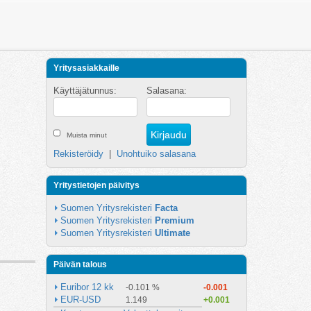
Yritysasiakkaille
Käyttäjätunnus:
Salasana:
Muista minut
Rekisteröidy
|
Unohtuiko salasana
Yritystietojen päivitys
Suomen Yritysrekisteri 
Facta
Suomen Yritysrekisteri 
Premium
Suomen Yritysrekisteri 
Ultimate
Päivän talous
Euribor 12 kk
-0.101 %
-0.001
EUR-USD
1.149
+0.001