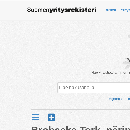
Etusivu
Yrity
Hae yritystietoja nimen, 
Sijaintisi
T
Brobacka Tork, när