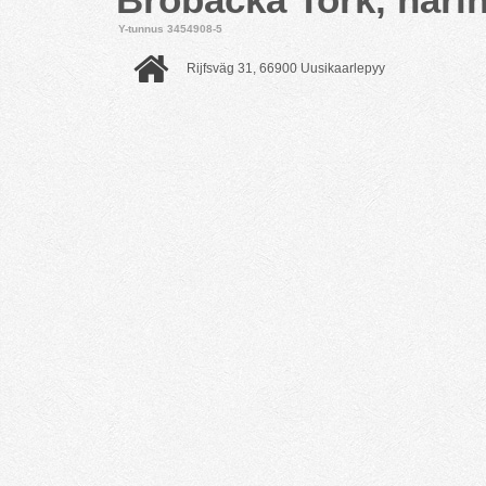
Y-tunnus 3454908-5
Rijfsväg 31, 66900 Uusikaarlepyy