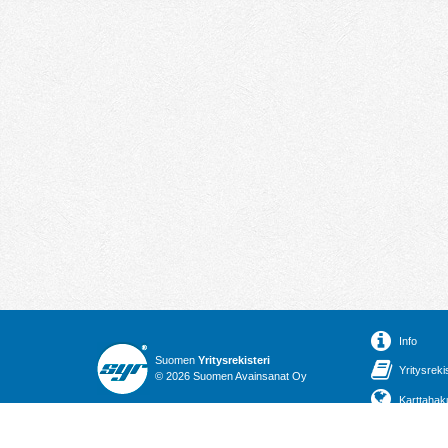
Info
Suomen
Yritysrekisteri
Yritysreki
© 2026 Suomen Avainsanat Oy
Karttahak