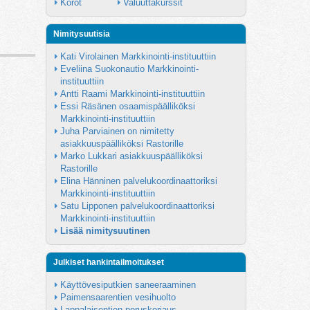
Korot
Valuuttakurssit
Nimitysuutisia
Kati Virolainen Markkinointi-instituuttiin
Eveliina Suokonautio Markkinointi-
instituuttiin
Antti Raami Markkinointi-instituuttiin
Essi Räsänen osaamispäälliköksi 
Markkinointi-instituuttiin
Juha Parviainen on nimitetty 
asiakkuuspäälliköksi Rastorille
Marko Lukkari asiakkuuspäälliköksi 
Rastorille
Elina Hänninen palvelukoordinaattoriksi 
Markkinointi-instituuttiin
Satu Lipponen palvelukoordinaattoriksi 
Markkinointi-instituuttiin
Lisää nimitysuutinen
Julkiset hankintailmoitukset
Käyttövesiputkien saneeraaminen
Paimensaarentien vesihuolto
Lappalaisentien peruskorjaus