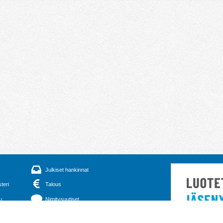
Julkiset hankinnat
steri
Talous
u
Nimitysuutiset