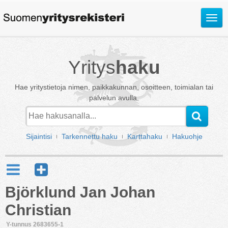
Avaa
valik
Yritys
haku
Hae yritystietoja nimen, paikkakunnan, osoitteen, toimialan tai
palvelun avulla.
Sijaintisi
Tarkennettu haku
Karttahaku
Hakuohje
Björklund Jan Johan
Christian
Y-tunnus 2683655-1