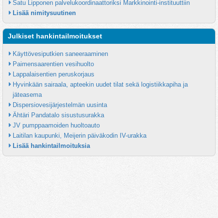
Satu Lipponen palvelukoordinaattoriksi Markkinointi-instituuttiin
Lisää nimitysuutinen
Julkiset hankintailmoitukset
Käyttövesiputkien saneeraaminen
Paimensaarentien vesihuolto
Lappalaisentien peruskorjaus
Hyvinkään sairaala, apteekin uudet tilat sekä logistiikkapiha ja 
jäteasema
Dispersiovesijärjestelmän uusinta
Ähtäri Pandatalo sisustusurakka
JV pumppaamoiden huoltoauto
Laitilan kaupunki, Meijerin päiväkodin IV-urakka
Lisää hankintailmoituksia