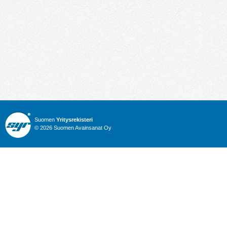
Suomen
Yritysrekisteri
© 2026 Suomen Avainsanat Oy
Info
Julkiset hankinnat
Yritysrekisteri
Talous
Karttahaku
Nimitysuutiset