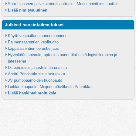
Satu Lipponen palvelukoordinaattoriksi Markkinointi-instituuttiin
Lisää nimitysuutinen
Julkiset hankintailmoitukset
Käyttövesiputkien saneeraaminen
Paimensaarentien vesihuolto
Lappalaisentien peruskorjaus
Hyvinkään sairaala, apteekin uudet tilat sekä logistiikkapiha ja 
jäteasema
Dispersiovesijärjestelmän uusinta
Ähtäri Pandatalo sisustusurakka
JV pumppaamoiden huoltoauto
Laitilan kaupunki, Meijerin päiväkodin IV-urakka
Lisää hankintailmoituksia