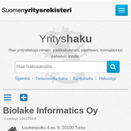
Avaa
valik
Yritys
haku
Hae yritystietoja nimen, paikkakunnan, osoitteen, toimialan tai
palvelun avulla.
Sijaintisi
Tarkennettu haku
Karttahaku
Hakuohje
Biolake Informatics Oy
Y-tunnus 3461758-6
Louhenpolku 4 as. 9, 20100 Turku