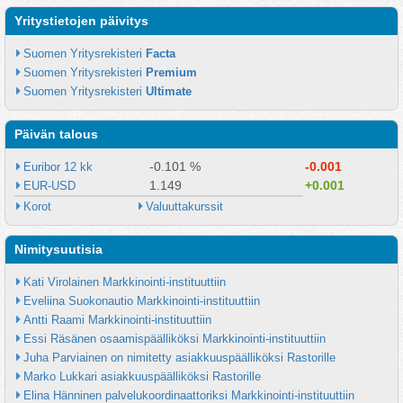
Yritystietojen päivitys
Suomen Yritysrekisteri 
Facta
Suomen Yritysrekisteri 
Premium
Suomen Yritysrekisteri 
Ultimate
Päivän talous
-0.101 %
-0.001
Euribor 12 kk
1.149
+0.001
EUR-USD
Korot
Valuuttakurssit
Nimitysuutisia
Kati Virolainen Markkinointi-instituuttiin
Eveliina Suokonautio Markkinointi-instituuttiin
Antti Raami Markkinointi-instituuttiin
Essi Räsänen osaamispäälliköksi Markkinointi-instituuttiin
Juha Parviainen on nimitetty asiakkuuspäälliköksi Rastorille
Marko Lukkari asiakkuuspäälliköksi Rastorille
Elina Hänninen palvelukoordinaattoriksi Markkinointi-instituuttiin