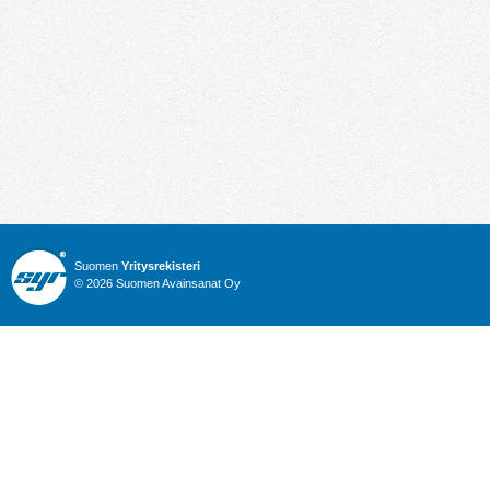
Suomen
Yritysrekisteri
© 2026 Suomen Avainsanat Oy
Info
Julkiset hankinnat
Yritysrekisteri
Talous
Karttahaku
Nimitysuutiset