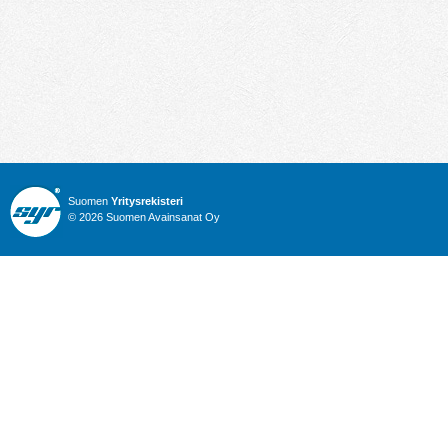
Suomen
Yritysrekisteri
© 2026 Suomen Avainsanat Oy
Info
Julkiset hankinnat
Yritysrekisteri
Talous
Karttahaku
Nimitysuutiset