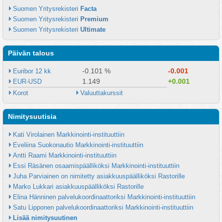
Suomen Yritysrekisteri 
Facta
Suomen Yritysrekisteri 
Premium
Suomen Yritysrekisteri 
Ultimate
Päivän talous
-0.101 %
-0.001
Euribor 12 kk
1.149
+0.001
EUR-USD
Korot
Valuuttakurssit
Nimitysuutisia
Kati Virolainen Markkinointi-instituuttiin
Eveliina Suokonautio Markkinointi-instituuttiin
Antti Raami Markkinointi-instituuttiin
Essi Räsänen osaamispäälliköksi Markkinointi-instituuttiin
Juha Parviainen on nimitetty asiakkuuspäälliköksi Rastorille
Marko Lukkari asiakkuuspäälliköksi Rastorille
Elina Hänninen palvelukoordinaattoriksi Markkinointi-instituuttiin
Satu Lipponen palvelukoordinaattoriksi Markkinointi-instituuttiin
Lisää nimitysuutinen