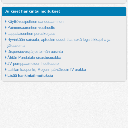
Julkiset hankintailmoitukset
Käyttövesiputkien saneeraaminen
Paimensaarentien vesihuolto
Lappalaisentien peruskorjaus
Hyvinkään sairaala, apteekin uudet tilat sekä logistiikkapiha ja 
jäteasema
Dispersiovesijärjestelmän uusinta
Ähtäri Pandatalo sisustusurakka
JV pumppaamoiden huoltoauto
Laitilan kaupunki, Meijerin päiväkodin IV-urakka
Lisää hankintailmoituksia