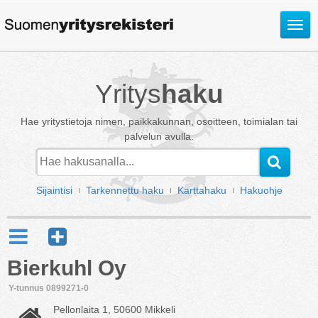
Avaa
valik
Yritys
haku
Hae yritystietoja nimen, paikkakunnan, osoitteen, toimialan tai
palvelun avulla.
Sijaintisi
Tarkennettu haku
Karttahaku
Hakuohje
Bierkuhl Oy
Y-tunnus 0899271-0
Pellonlaita 1, 50600 Mikkeli