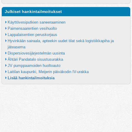
Julkiset hankintailmoitukset
Käyttövesiputkien saneeraaminen
Paimensaarentien vesihuolto
Lappalaisentien peruskorjaus
Hyvinkään sairaala, apteekin uudet tilat sekä logistiikkapiha ja 
jäteasema
Dispersiovesijärjestelmän uusinta
Ähtäri Pandatalo sisustusurakka
JV pumppaamoiden huoltoauto
Laitilan kaupunki, Meijerin päiväkodin IV-urakka
Lisää hankintailmoituksia