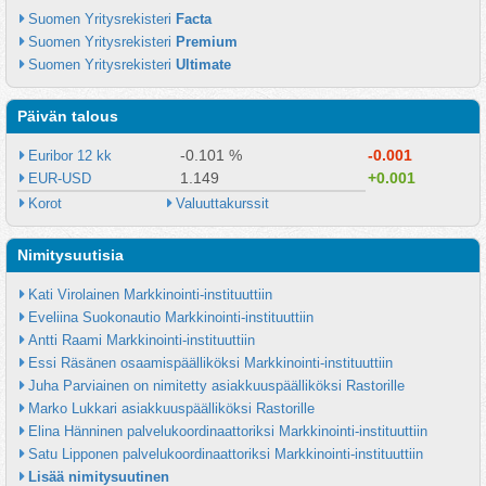
Suomen Yritysrekisteri 
Facta
Suomen Yritysrekisteri 
Premium
Suomen Yritysrekisteri 
Ultimate
Päivän talous
-0.101 %
-0.001
Euribor 12 kk
1.149
+0.001
EUR-USD
Korot
Valuuttakurssit
Nimitysuutisia
Kati Virolainen Markkinointi-instituuttiin
Eveliina Suokonautio Markkinointi-instituuttiin
Antti Raami Markkinointi-instituuttiin
Essi Räsänen osaamispäälliköksi Markkinointi-instituuttiin
Juha Parviainen on nimitetty asiakkuuspäälliköksi Rastorille
Marko Lukkari asiakkuuspäälliköksi Rastorille
Elina Hänninen palvelukoordinaattoriksi Markkinointi-instituuttiin
Satu Lipponen palvelukoordinaattoriksi Markkinointi-instituuttiin
Lisää nimitysuutinen