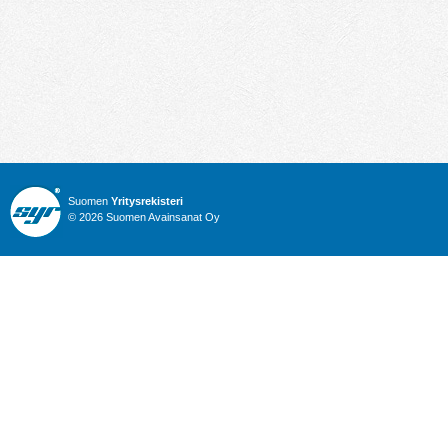
Suomen
Yritysrekisteri
© 2026 Suomen Avainsanat Oy
Info
Julkiset hankinnat
Yritysrekisteri
Talous
Karttahaku
Nimitysuutiset