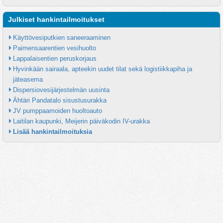
Julkiset hankintailmoitukset
Käyttövesiputkien saneeraaminen
Paimensaarentien vesihuolto
Lappalaisentien peruskorjaus
Hyvinkään sairaala, apteekin uudet tilat sekä logistiikkapiha ja 
jäteasema
Dispersiovesijärjestelmän uusinta
Ähtäri Pandatalo sisustusurakka
JV pumppaamoiden huoltoauto
Laitilan kaupunki, Meijerin päiväkodin IV-urakka
Lisää hankintailmoituksia