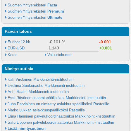
Suomen Yritysrekisteri 
Facta
Suomen Yritysrekisteri 
Premium
Suomen Yritysrekisteri 
Ultimate
Päivän talous
-0.101 %
-0.001
Euribor 12 kk
1.149
+0.001
EUR-USD
Korot
Valuuttakurssit
Nimitysuutisia
Kati Virolainen Markkinointi-instituuttiin
Eveliina Suokonautio Markkinointi-instituuttiin
Antti Raami Markkinointi-instituuttiin
Essi Räsänen osaamispäälliköksi Markkinointi-instituuttiin
Juha Parviainen on nimitetty asiakkuuspäälliköksi Rastorille
Marko Lukkari asiakkuuspäälliköksi Rastorille
Elina Hänninen palvelukoordinaattoriksi Markkinointi-instituuttiin
Satu Lipponen palvelukoordinaattoriksi Markkinointi-instituuttiin
Lisää nimitysuutinen