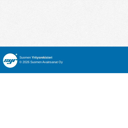
Suomen
Yritysrekisteri
© 2026 Suomen Avainsanat Oy
Info
Julkiset hankinnat
Yritysrekisteri
Talous
Karttahaku
Nimitysuutiset