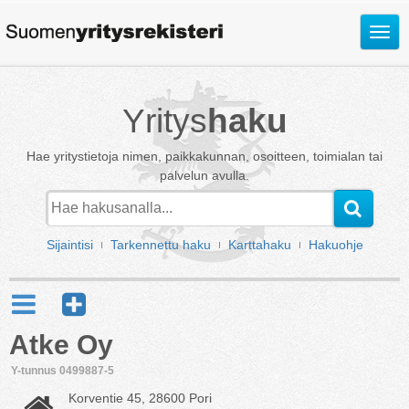
Avaa
valik
Yritys
haku
Hae yritystietoja nimen, paikkakunnan, osoitteen, toimialan tai
palvelun avulla.
Sijaintisi
Tarkennettu haku
Karttahaku
Hakuohje
Atke Oy
Y-tunnus 0499887-5
Korventie 45, 28600 Pori