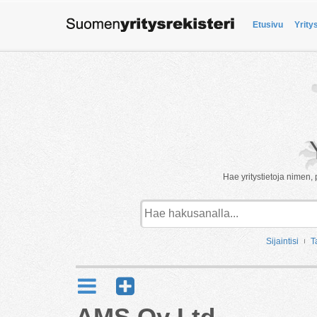
Etusivu
Yrity
Hae yritystietoja nimen, 
Sijaintisi
T
AMS Oy Ltd