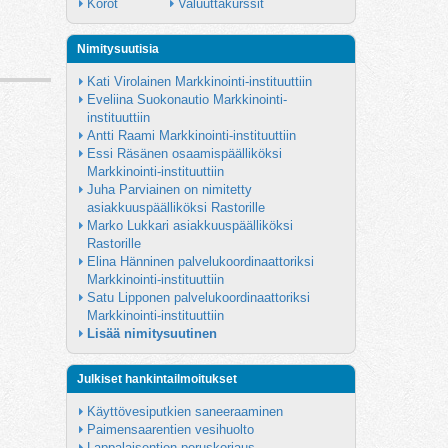
Korot
Valuuttakurssit
Nimitysuutisia
Kati Virolainen Markkinointi-instituuttiin
Eveliina Suokonautio Markkinointi-
instituuttiin
Antti Raami Markkinointi-instituuttiin
Essi Räsänen osaamispäälliköksi 
Markkinointi-instituuttiin
Juha Parviainen on nimitetty 
asiakkuuspäälliköksi Rastorille
Marko Lukkari asiakkuuspäälliköksi 
Rastorille
Elina Hänninen palvelukoordinaattoriksi 
Markkinointi-instituuttiin
Satu Lipponen palvelukoordinaattoriksi 
Markkinointi-instituuttiin
Lisää nimitysuutinen
Julkiset hankintailmoitukset
Käyttövesiputkien saneeraaminen
Paimensaarentien vesihuolto
Lappalaisentien peruskorjaus