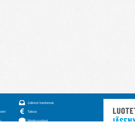
Julkiset hankinnat
steri
Talous
u
Nimitysuutiset