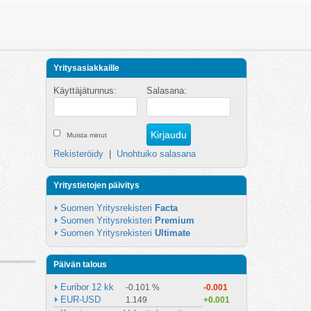
Yritysasiakkaille
Käyttäjätunnus:
Salasana:
Muista minut
Rekisteröidy
|
Unohtuiko salasana
Yritystietojen päivitys
Suomen Yritysrekisteri 
Facta
Suomen Yritysrekisteri 
Premium
Suomen Yritysrekisteri 
Ultimate
Päivän talous
Euribor 12 kk
-0.101 %
-0.001
EUR-USD
1.149
+0.001