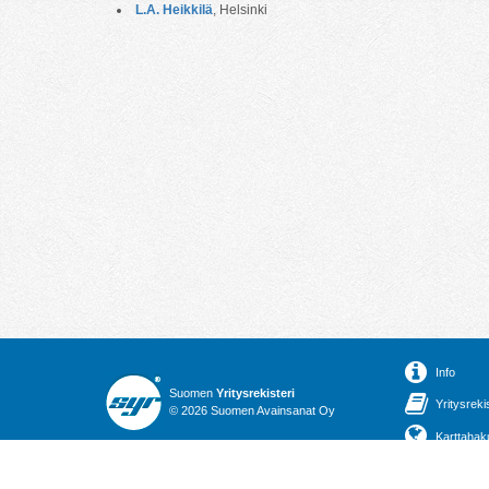
L.A. Heikkilä
, Helsinki
Info
Suomen
Yritysrekisteri
Yritysreki
© 2026 Suomen Avainsanat Oy
Karttahak