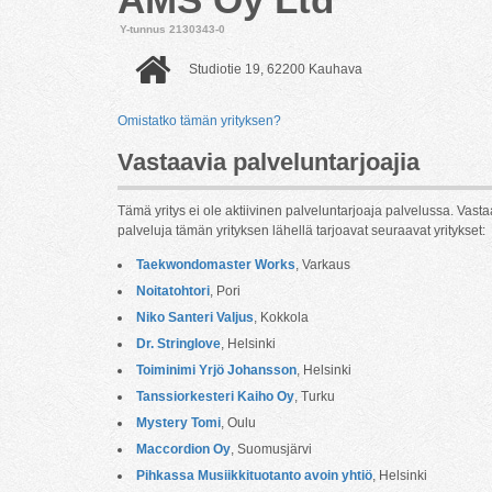
Y-tunnus 2130343-0
Studiotie 19, 62200 Kauhava
Omistatko tämän yrityksen?
Vastaavia palveluntarjoajia
Tämä yritys ei ole aktiivinen palveluntarjoaja palvelussa. Vasta
palveluja tämän yrityksen lähellä tarjoavat seuraavat yritykset:
Taekwondomaster Works
, Varkaus
Noitatohtori
, Pori
Niko Santeri Valjus
, Kokkola
Dr. Stringlove
, Helsinki
Toiminimi Yrjö Johansson
, Helsinki
Tanssiorkesteri Kaiho Oy
, Turku
Mystery Tomi
, Oulu
Maccordion Oy
, Suomusjärvi
Pihkassa Musiikkituotanto avoin yhtiö
, Helsinki