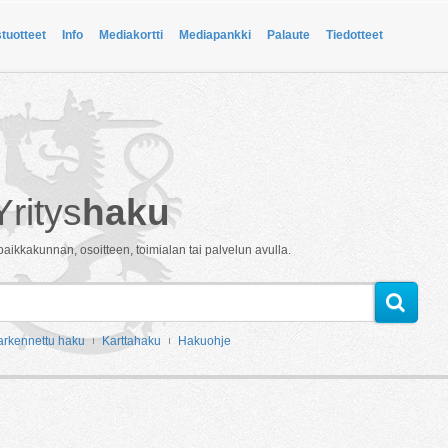
stuotteet
Info
Mediakortti
Mediapankki
Palaute
Tiedotteet
Yritys
haku
paikkakunnan, osoitteen, toimialan tai palvelun avulla.
arkennettu haku
Karttahaku
Hakuohje