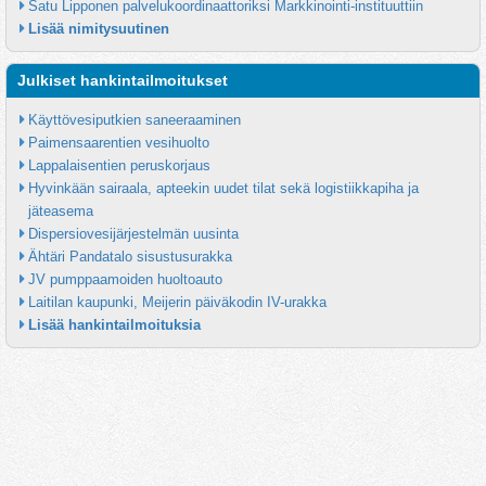
Satu Lipponen palvelukoordinaattoriksi Markkinointi-instituuttiin
Lisää nimitysuutinen
Julkiset hankintailmoitukset
Käyttövesiputkien saneeraaminen
Paimensaarentien vesihuolto
Lappalaisentien peruskorjaus
Hyvinkään sairaala, apteekin uudet tilat sekä logistiikkapiha ja 
jäteasema
Dispersiovesijärjestelmän uusinta
Ähtäri Pandatalo sisustusurakka
JV pumppaamoiden huoltoauto
Laitilan kaupunki, Meijerin päiväkodin IV-urakka
Lisää hankintailmoituksia