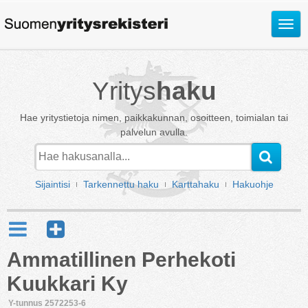
Avaa
valik
Yritys
haku
Hae yritystietoja nimen, paikkakunnan, osoitteen, toimialan tai
palvelun avulla.
Sijaintisi
Tarkennettu haku
Karttahaku
Hakuohje
Ammatillinen Perhekoti
Kuukkari Ky
Y-tunnus 2572253-6