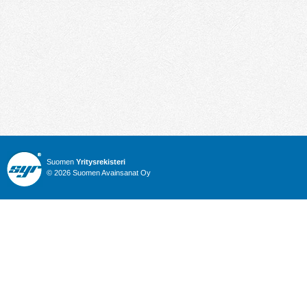
Suomen
Yritysrekisteri
© 2026 Suomen Avainsanat Oy
Info
Julkiset hankinnat
Yritysrekisteri
Talous
Karttahaku
Nimitysuutiset