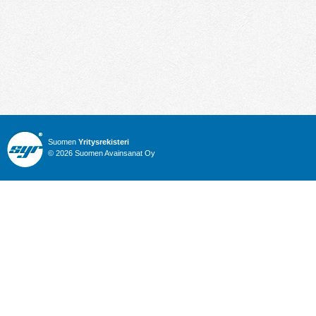
Suomen
Yritysrekisteri
© 2026 Suomen Avainsanat Oy
Info
Julkiset hankinnat
Yritysrekisteri
Talous
Karttahaku
Nimitysuutiset