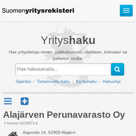
Avaa
valik
Yritys
haku
Hae yritystietoja nimen, paikkakunnan, osoitteen, toimialan tai
palvelun avulla.
Sijaintisi
Tarkennettu haku
Karttahaku
Hakuohje
Alajärven Perunavarasto Oy
Y-tunnus 0218971-6
Aapontie 14, 62900 Alajärvi