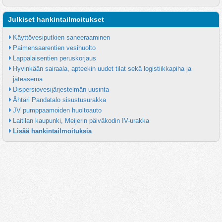
Julkiset hankintailmoitukset
Käyttövesiputkien saneeraaminen
Paimensaarentien vesihuolto
Lappalaisentien peruskorjaus
Hyvinkään sairaala, apteekin uudet tilat sekä logistiikkapiha ja 
jäteasema
Dispersiovesijärjestelmän uusinta
Ähtäri Pandatalo sisustusurakka
JV pumppaamoiden huoltoauto
Laitilan kaupunki, Meijerin päiväkodin IV-urakka
Lisää hankintailmoituksia