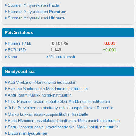
Suomen Yritysrekisteri 
Facta
Suomen Yritysrekisteri 
Premium
Suomen Yritysrekisteri 
Ultimate
Päivän talous
-0.101 %
-0.001
Euribor 12 kk
1.149
+0.001
EUR-USD
Korot
Valuuttakurssit
Nimitysuutisia
Kati Virolainen Markkinointi-instituuttiin
Eveliina Suokonautio Markkinointi-instituuttiin
Antti Raami Markkinointi-instituuttiin
Essi Räsänen osaamispäälliköksi Markkinointi-instituuttiin
Juha Parviainen on nimitetty asiakkuuspäälliköksi Rastorille
Marko Lukkari asiakkuuspäälliköksi Rastorille
Elina Hänninen palvelukoordinaattoriksi Markkinointi-instituuttiin
Satu Lipponen palvelukoordinaattoriksi Markkinointi-instituuttiin
Lisää nimitysuutinen