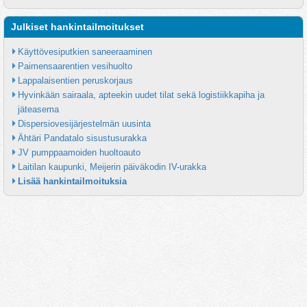
Julkiset hankintailmoitukset
Käyttövesiputkien saneeraaminen
Paimensaarentien vesihuolto
Lappalaisentien peruskorjaus
Hyvinkään sairaala, apteekin uudet tilat sekä logistiikkapiha ja 
jäteasema
Dispersiovesijärjestelmän uusinta
Ähtäri Pandatalo sisustusurakka
JV pumppaamoiden huoltoauto
Laitilan kaupunki, Meijerin päiväkodin IV-urakka
Lisää hankintailmoituksia