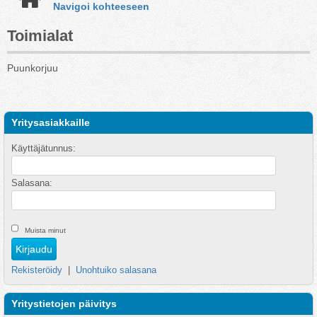
Navigoi kohteeseen
Toimialat
Puunkorjuu
Yritysasiakkaille
Käyttäjätunnus:
Salasana:
Muista minut
Rekisteröidy
|
Unohtuiko salasana
Yritystietojen päivitys