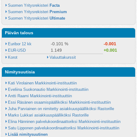
Suomen Yritysrekisteri 
Facta
Suomen Yritysrekisteri 
Premium
Suomen Yritysrekisteri 
Ultimate
Päivän talous
-0.101 %
-0.001
Euribor 12 kk
1.149
+0.001
EUR-USD
Korot
Valuuttakurssit
Nimitysuutisia
Kati Virolainen Markkinointi-instituuttiin
Eveliina Suokonautio Markkinointi-instituuttiin
Antti Raami Markkinointi-instituuttiin
Essi Räsänen osaamispäälliköksi Markkinointi-instituuttiin
Juha Parviainen on nimitetty asiakkuuspäälliköksi Rastorille
Marko Lukkari asiakkuuspäälliköksi Rastorille
Elina Hänninen palvelukoordinaattoriksi Markkinointi-instituuttiin
Satu Lipponen palvelukoordinaattoriksi Markkinointi-instituuttiin
Lisää nimitysuutinen