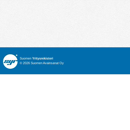
Suomen
Yritysrekisteri
© 2026 Suomen Avainsanat Oy
Info
Julkiset hankinnat
Yritysrekisteri
Talous
Karttahaku
Nimitysuutiset