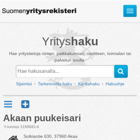
Avaa
valik
Yritys
haku
Hae yritystietoja nimen, paikkakunnan, osoitteen, toimialan tai
palvelun avulla.
Sijaintisi
Tarkennettu haku
Karttahaku
Hakuohje
Akaan puukeisari
Y-tunnus 3199681-6
Sotkiantie 630, 37960 Akaa