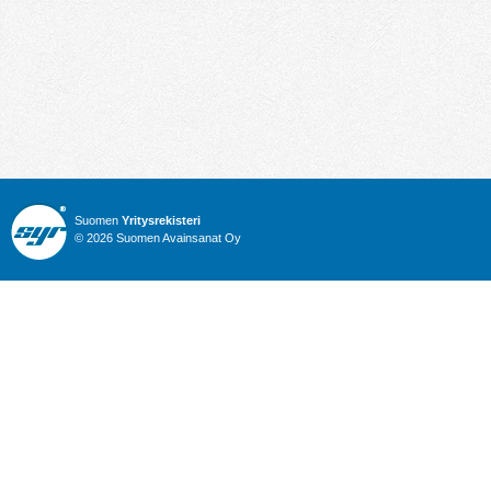
Suomen
Yritysrekisteri
© 2026 Suomen Avainsanat Oy
Info
Julkiset hankinnat
Yritysrekisteri
Talous
Karttahaku
Nimitysuutiset