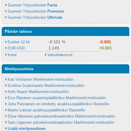
Suomen Yritysrekisteri 
Facta
Suomen Yritysrekisteri 
Premium
Suomen Yritysrekisteri 
Ultimate
Päivän talous
-0.101 %
-0.001
Euribor 12 kk
1.149
+0.001
EUR-USD
Korot
Valuuttakurssit
Nimitysuutisia
Kati Virolainen Markkinointi-instituuttiin
Eveliina Suokonautio Markkinointi-instituuttiin
Antti Raami Markkinointi-instituuttiin
Essi Räsänen osaamispäälliköksi Markkinointi-instituuttiin
Juha Parviainen on nimitetty asiakkuuspäälliköksi Rastorille
Marko Lukkari asiakkuuspäälliköksi Rastorille
Elina Hänninen palvelukoordinaattoriksi Markkinointi-instituuttiin
Satu Lipponen palvelukoordinaattoriksi Markkinointi-instituuttiin
Lisää nimitysuutinen