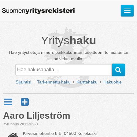
Avaa
valik
Yritys
haku
Hae yritystietoja nimen, paikkakunnan, osoitteen, toimialan tai
palvelun avulla.
Sijaintisi
Tarkennettu haku
Karttahaku
Hakuohje
Aaro Liljeström
Y-tunnus 2011209-3
Kirvesmiehentie 8 B, 04500 Kellokoski