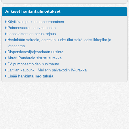
Julkiset hankintailmoitukset
Käyttövesiputkien saneeraaminen
Paimensaarentien vesihuolto
Lappalaisentien peruskorjaus
Hyvinkään sairaala, apteekin uudet tilat sekä logistiikkapiha ja 
jäteasema
Dispersiovesijärjestelmän uusinta
Ähtäri Pandatalo sisustusurakka
JV pumppaamoiden huoltoauto
Laitilan kaupunki, Meijerin päiväkodin IV-urakka
Lisää hankintailmoituksia