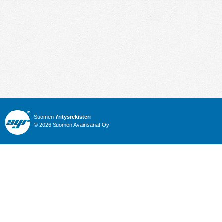
Suomen
Yritysrekisteri
© 2026 Suomen Avainsanat Oy
Info
Julkiset hankinnat
Yritysrekisteri
Talous
Karttahaku
Nimitysuutiset