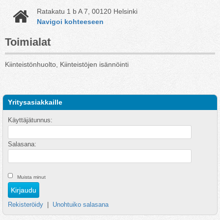
Ratakatu 1 b A 7, 00120 Helsinki
Navigoi kohteeseen
Toimialat
Kiinteistönhuolto, Kiinteistöjen isännöinti
Yritysasiakkaille
Käyttäjätunnus:
Salasana:
Muista minut
Rekisteröidy
|
Unohtuiko salasana