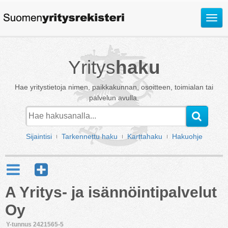
Avaa
valik
Yritys
haku
Hae yritystietoja nimen, paikkakunnan, osoitteen, toimialan tai
palvelun avulla.
Sijaintisi
Tarkennettu haku
Karttahaku
Hakuohje
A Yritys- ja isännöintipalvelut
Oy
Y-tunnus 2421565-5