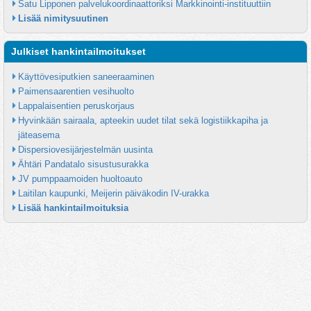
Satu Lipponen palvelukoordinaattoriksi Markkinointi-instituuttiin
Lisää nimitysuutinen
Julkiset hankintailmoitukset
Käyttövesiputkien saneeraaminen
Paimensaarentien vesihuolto
Lappalaisentien peruskorjaus
Hyvinkään sairaala, apteekin uudet tilat sekä logistiikkapiha ja 
jäteasema
Dispersiovesijärjestelmän uusinta
Ähtäri Pandatalo sisustusurakka
JV pumppaamoiden huoltoauto
Laitilan kaupunki, Meijerin päiväkodin IV-urakka
Lisää hankintailmoituksia