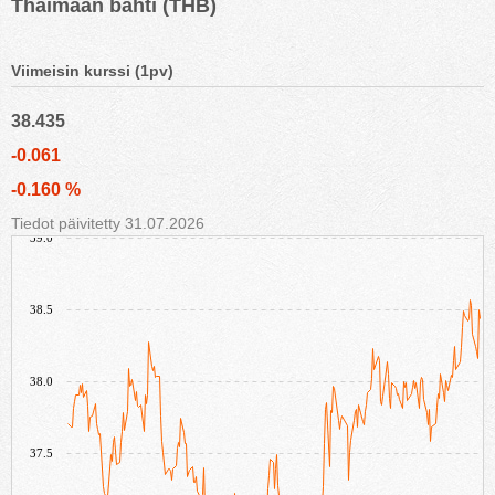
Thaimaan bahti (THB)
Viimeisin kurssi (1pv)
38.435
-0.061
-0.160 %
Tiedot päivitetty 31.07.2026
39.0
38.5
38.0
37.5