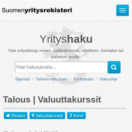
Avaa
valik
Yritys
haku
Hae yritystietoja nimen, paikkakunnan, osoitteen, toimialan tai
palvelun avulla.
Sijaintisi
Tarkennettu haku
Karttahaku
Hakuohje
Talous | Valuuttakurssit
Etusivu
Valuuttakurssit
Korot