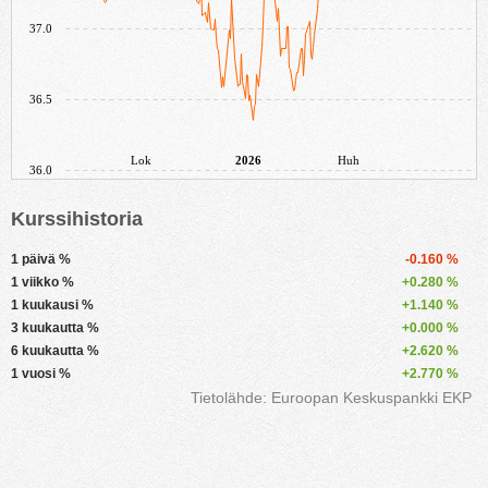
37.0
36.5
Lok
2026
Huh
36.0
Kurssihistoria
1 päivä %
-0.160 %
1 viikko %
+0.280 %
1 kuukausi %
+1.140 %
3 kuukautta %
+0.000 %
6 kuukautta %
+2.620 %
1 vuosi %
+2.770 %
Tietolähde: Euroopan Keskuspankki EKP