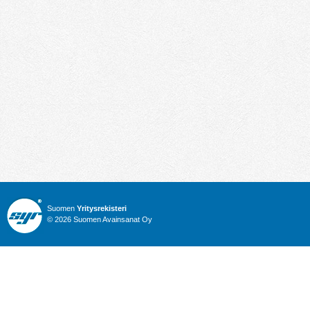
Suomen
Yritysrekisteri
© 2026 Suomen Avainsanat Oy
Info
Julkiset hankinnat
Yritysrekisteri
Talous
Karttahaku
Nimitysuutiset