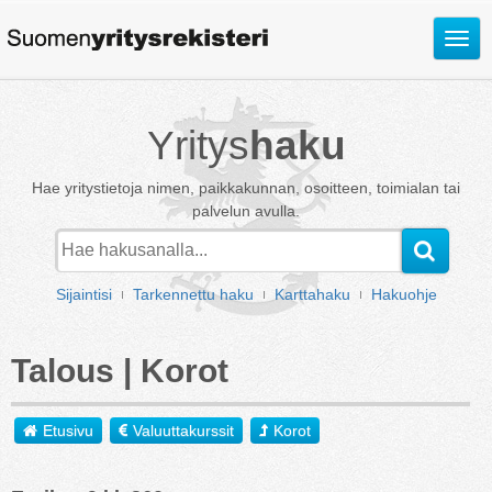
Avaa
valik
Yritys
haku
Hae yritystietoja nimen, paikkakunnan, osoitteen, toimialan tai
palvelun avulla.
Sijaintisi
Tarkennettu haku
Karttahaku
Hakuohje
Talous | Korot
Etusivu
Valuuttakurssit
Korot