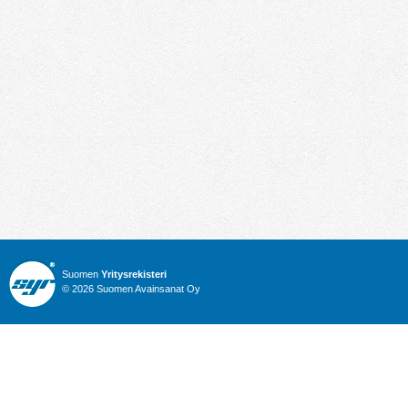
Suomen
Yritysrekisteri
© 2026 Suomen Avainsanat Oy
Info
Julkiset hankinnat
Yritysrekisteri
Talous
Karttahaku
Nimitysuutiset