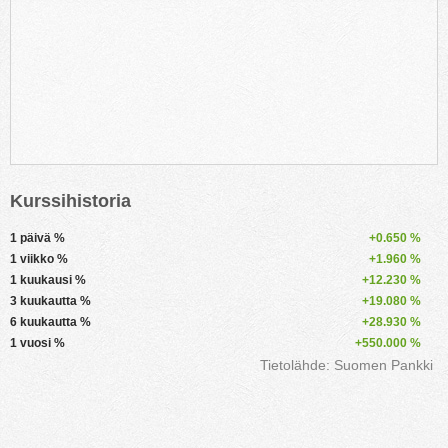
Kurssihistoria
1 päivä %
+0.650 %
1 viikko %
+1.960 %
1 kuukausi %
+12.230 %
3 kuukautta %
+19.080 %
6 kuukautta %
+28.930 %
1 vuosi %
+550.000 %
Tietolähde: Suomen Pankki