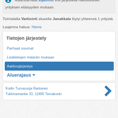
Määrittämällä
sijaintisi
voit järjestellä hakutulokset
yrityksen etäisyyden mukaan.
Toimialalta
Vartiointi
alueelta
Janakkala
löytyi yhteensä
1
yritystä.
Laajenna hakua:
Häme
Tietojen järjestely
Parhaat osumat
Lisätietojen määrän mukaan
Aakkosjärjestys
Aluerajaus
Kodin Turvasuoja Rantanen
Tukkirannantie 33, 12400 Tervakoski