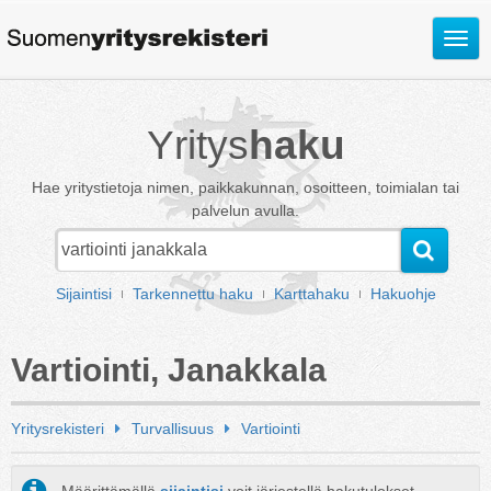
Avaa
valik
Yritys
haku
Hae yritystietoja nimen, paikkakunnan, osoitteen, toimialan tai
palvelun avulla.
Sijaintisi
Tarkennettu haku
Karttahaku
Hakuohje
Vartiointi, Janakkala
Yritysrekisteri
Turvallisuus
Vartiointi