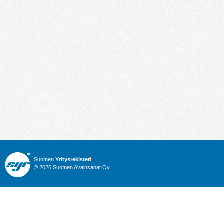
Suomen
Yritysrekisteri
© 2026 Suomen Avainsanat Oy
Info
Julkiset hankinnat
Yritysrekisteri
Talous
Karttahaku
Nimitysuutiset