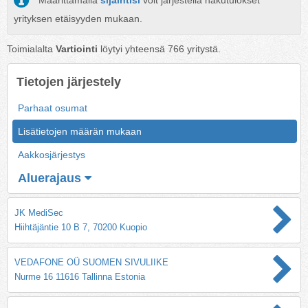
Määrittämällä
sijaintisi
voit järjestellä hakutulokset
yrityksen etäisyyden mukaan.
Toimialalta
Vartiointi
löytyi yhteensä
766
yritystä.
Tietojen järjestely
Parhaat osumat
Lisätietojen määrän mukaan
Aakkosjärjestys
Aluerajaus
JK MediSec
Hiihtäjäntie 10 B 7, 70200 Kuopio
VEDAFONE OÜ SUOMEN SIVULIIKE
Nurme 16 11616 Tallinna Estonia