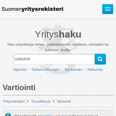
Avaa
valik
Yritys
haku
Hae yritystietoja nimen, paikkakunnan, osoitteen, toimialan tai
palvelun avulla.
Sijaintisi
Tarkennettu haku
Karttahaku
Hakuohje
Vartiointi
Yritysrekisteri
Turvallisuus
Vartiointi