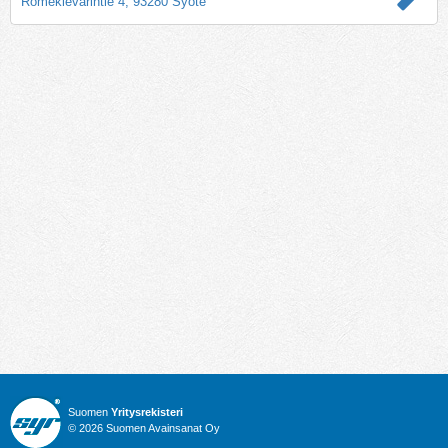
Romekievarintie 4, 93280 Syöte
Suomen
Yritysrekisteri
© 2026 Suomen Avainsanat Oy