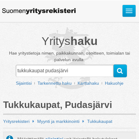
Avaa
valik
Yritys
haku
Hae yritystietoja nimen, paikkakunnan, osoitteen, toimialan tai
palvelun avulla.
Sijaintisi
Tarkennettu haku
Karttahaku
Hakuohje
Tukkukaupat, Pudasjärvi
Yritysrekisteri
Myynti ja markkinointi
Tukkukaupat