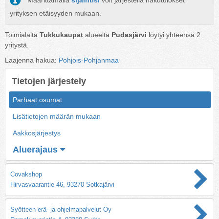
Määrittämällä
sijaintisi
voit järjestellä hakutulokset
yrityksen etäisyyden mukaan.
Toimialalta
Tukkukaupat
alueelta
Pudasjärvi
löytyi yhteensä
2
yritystä.
Laajenna hakua:
Pohjois-Pohjanmaa
Tietojen järjestely
Parhaat osumat
Lisätietojen määrän mukaan
Aakkosjärjestys
Aluerajaus
Covakshop
Hirvasvaarantie 46, 93270 Sotkajärvi
Syötteen erä- ja ohjelmapalvelut Oy