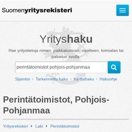
Avaa
valik
Yritys
haku
Hae yritystietoja nimen, paikkakunnan, osoitteen, toimialan tai
palvelun avulla.
Sijaintisi
Tarkennettu haku
Karttahaku
Hakuohje
Perintätoimistot, Pohjois-
Pohjanmaa
Yritysrekisteri
Laki
Perintätoimistot