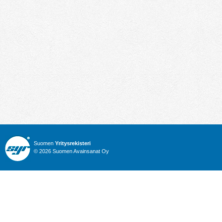
Suomen
Yritysrekisteri
© 2026 Suomen Avainsanat Oy
Info
Julkiset hankinnat
Yritysrekisteri
Talous
Karttahaku
Nimitysuutiset