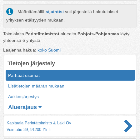
Määrittämällä
sijaintisi
voit järjestellä hakutulokset
yrityksen etäisyyden mukaan.
Toimialalta
Perintätoimistot
alueelta
Pohjois-Pohjanmaa
löytyi
yhteensä
6
yritystä.
Laajenna hakua:
koko Suomi
Tietojen järjestely
Parhaat osumat
Lisätietojen määrän mukaan
Aakkosjärjestys
Aluerajaus
Kapitaala Perintätoimisto & Laki Oy
Voimatie 39, 91200 Yli-Ii