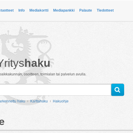
stuotteet
Info
Mediakortti
Mediapankki
Palaute
Tiedotteet
Yritys
haku
paikkakunnan, osoitteen, toimialan tai palvelun avulla.
arkennettu haku
Karttahaku
Hakuohje
e