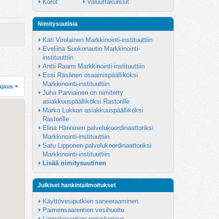
Korot
Valuuttakurssit
Nimitysuutisia
Kati Virolainen Markkinointi-instituuttiin
Eveliina Suokonautio Markkinointi-
instituuttiin
Antti Raami Markkinointi-instituuttiin
Essi Räsänen osaamispäälliköksi 
Markkinointi-instituuttiin
ajaus
Juha Parviainen on nimitetty 
asiakkuuspäälliköksi Rastorille
Marko Lukkari asiakkuuspäälliköksi 
Rastorille
Elina Hänninen palvelukoordinaattoriksi 
Markkinointi-instituuttiin
Satu Lipponen palvelukoordinaattoriksi 
Markkinointi-instituuttiin
Lisää nimitysuutinen
Julkiset hankintailmoitukset
Käyttövesiputkien saneeraaminen
Paimensaarentien vesihuolto
Lappalaisentien peruskorjaus