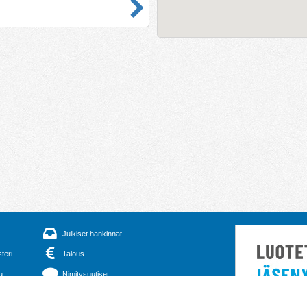
Julkiset hankinnat
steri
Talous
u
Nimitysuutiset