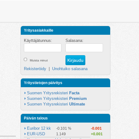
Yritysasiakkaille
Käyttäjätunnus:
Salasana:
Muista minut
Rekisteröidy
|
Unohtuiko salasana
Yritystietojen päivitys
Suomen Yritysrekisteri 
Facta
Suomen Yritysrekisteri 
Premium
Suomen Yritysrekisteri 
Ultimate
Päivän talous
Euribor 12 kk
-0.101 %
-0.001
EUR-USD
1.149
+0.001