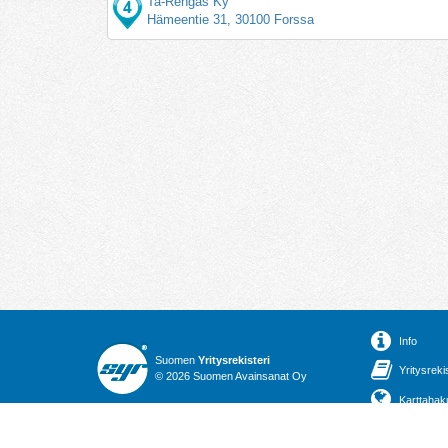
Ta-Rengas Ky
Hämeentie 31, 30100 Forssa
Info
Suomen
Yritysrekisteri
Yritysreki
© 2026 Suomen Avainsanat Oy
Karttahak