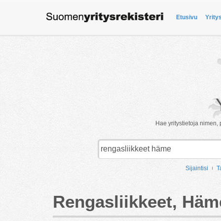
Etusivu
Yrity
Hae yritystietoja nimen, 
Sijaintisi
T
Rengasliikkeet, Häm