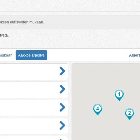
rityksen etäisyyden mukaan.
tystä.
 mukaan
Aakkosjärjestys
Aluer