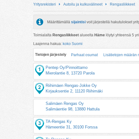
Yritysrekisteri
Autoilu ja kulkuvälineet
Rengasliikkeet
Määrittämällä
sijaintisi
voit järjestellä hakutulokset y
Toimialalta
Rengasliikkeet
alueelta
Häme
löytyi yhteensä
5
yri
Laajenna hakua:
koko Suomi
Tietojen järjestely
Parhaat osumat
Lisätietojen määrän
Pentep Oy/Pinnoittamo
Mierolantie 8, 13720 Parola
Riihimäen Rengas-Jokke Oy
Kirjauksentie 2, 11120 Riihimäki
Salimäen Rengas Oy
Salimäentie 98, 13880 Hattula
TA-Rengas Ky
Hämeentie 31, 30100 Forssa