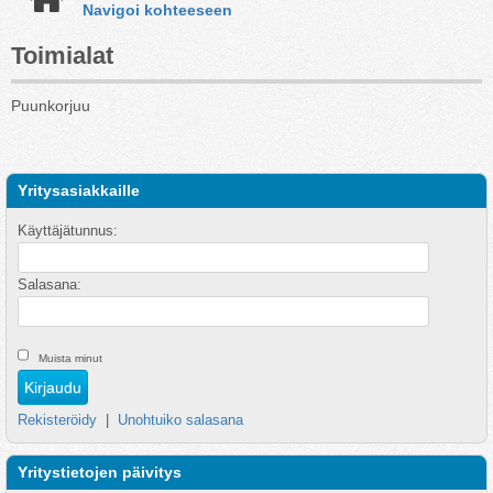
Navigoi kohteeseen
Toimialat
Puunkorjuu
Yritysasiakkaille
Käyttäjätunnus:
Salasana:
Muista minut
Rekisteröidy
|
Unohtuiko salasana
Yritystietojen päivitys