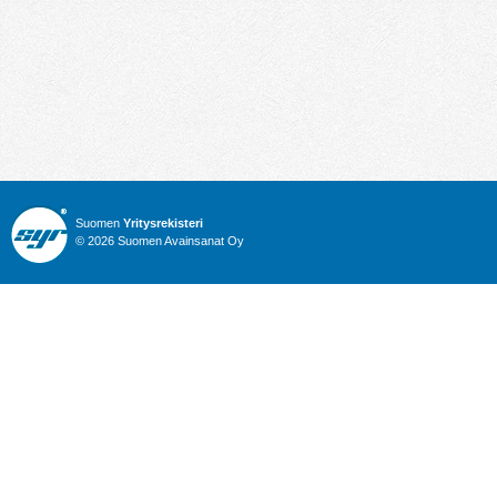
Suomen
Yritysrekisteri
© 2026 Suomen Avainsanat Oy
Info
Julkiset hankinnat
Yritysrekisteri
Talous
Karttahaku
Nimitysuutiset