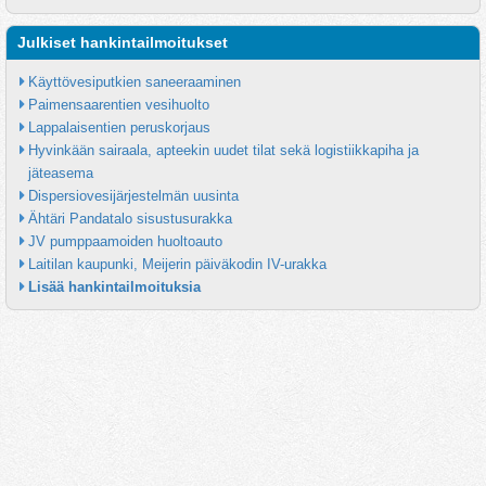
Julkiset hankintailmoitukset
Käyttövesiputkien saneeraaminen
Paimensaarentien vesihuolto
Lappalaisentien peruskorjaus
Hyvinkään sairaala, apteekin uudet tilat sekä logistiikkapiha ja 
jäteasema
Dispersiovesijärjestelmän uusinta
Ähtäri Pandatalo sisustusurakka
JV pumppaamoiden huoltoauto
Laitilan kaupunki, Meijerin päiväkodin IV-urakka
Lisää hankintailmoituksia