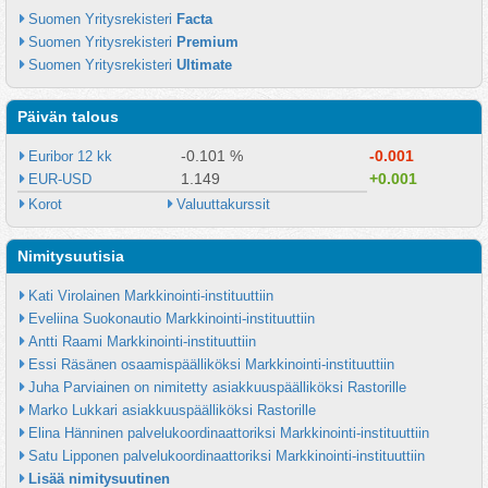
Suomen Yritysrekisteri 
Facta
Suomen Yritysrekisteri 
Premium
Suomen Yritysrekisteri 
Ultimate
Päivän talous
-0.101 %
-0.001
Euribor 12 kk
1.149
+0.001
EUR-USD
Korot
Valuuttakurssit
Nimitysuutisia
Kati Virolainen Markkinointi-instituuttiin
Eveliina Suokonautio Markkinointi-instituuttiin
Antti Raami Markkinointi-instituuttiin
Essi Räsänen osaamispäälliköksi Markkinointi-instituuttiin
Juha Parviainen on nimitetty asiakkuuspäälliköksi Rastorille
Marko Lukkari asiakkuuspäälliköksi Rastorille
Elina Hänninen palvelukoordinaattoriksi Markkinointi-instituuttiin
Satu Lipponen palvelukoordinaattoriksi Markkinointi-instituuttiin
Lisää nimitysuutinen