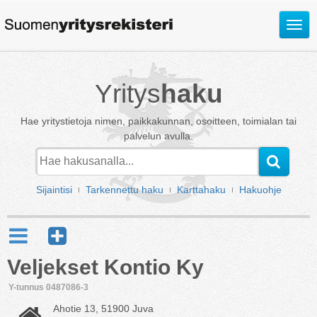
Avaa
valik
Yritys
haku
Hae yritystietoja nimen, paikkakunnan, osoitteen, toimialan tai
palvelun avulla.
Sijaintisi
Tarkennettu haku
Karttahaku
Hakuohje
Veljekset Kontio Ky
Y-tunnus 0487086-3
Ahotie 13, 51900 Juva