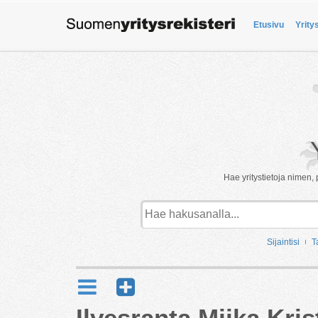
Etusivu
Yrity
Hae yritystietoja nimen, 
Sijaintisi
T
Ilvesranta Miika Kris