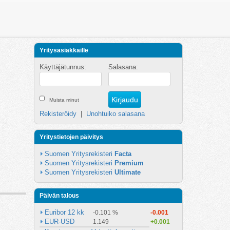
Yritysasiakkaille
Käyttäjätunnus:
Salasana:
Muista minut
Rekisteröidy
|
Unohtuiko salasana
Yritystietojen päivitys
Suomen Yritysrekisteri 
Facta
Suomen Yritysrekisteri 
Premium
Suomen Yritysrekisteri 
Ultimate
Päivän talous
Euribor 12 kk
-0.101 %
-0.001
EUR-USD
1.149
+0.001