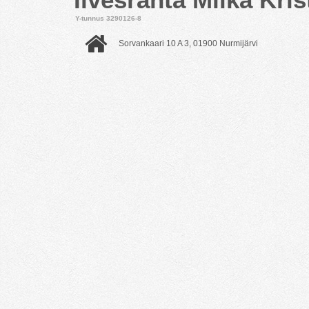
Y-tunnus 3290126-8
Sorvankaari 10 A 3, 01900 Nurmijärvi