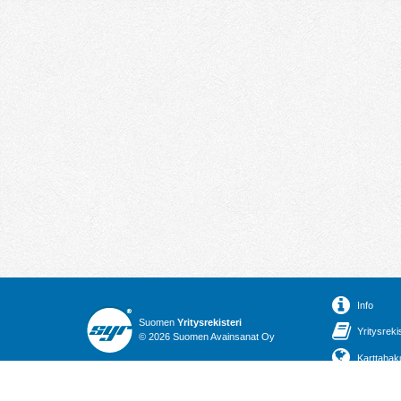
Info
Suomen
Yritysrekisteri
Yritysreki
© 2026 Suomen Avainsanat Oy
Karttahak