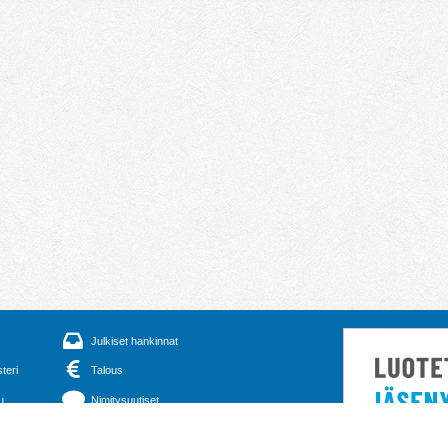
Julkiset hankinnat
steri
Talous
u
Nimitysuutiset