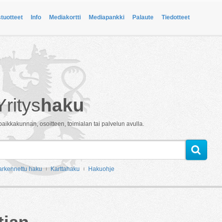
stuotteet
Info
Mediakortti
Mediapankki
Palaute
Tiedotteet
Yritys
haku
paikkakunnan, osoitteen, toimialan tai palvelun avulla.
arkennettu haku
Karttahaku
Hakuohje
tian