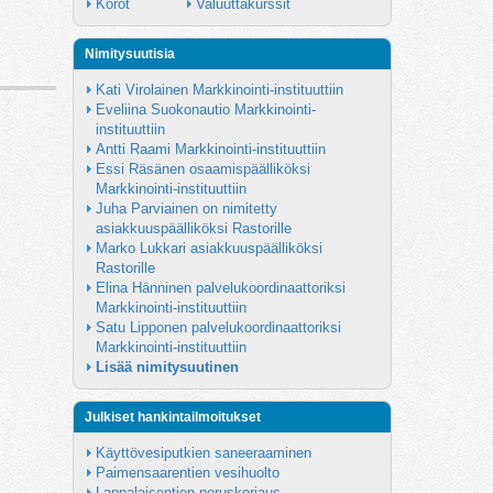
Korot
Valuuttakurssit
Nimitysuutisia
Kati Virolainen Markkinointi-instituuttiin
Eveliina Suokonautio Markkinointi-
instituuttiin
Antti Raami Markkinointi-instituuttiin
Essi Räsänen osaamispäälliköksi 
Markkinointi-instituuttiin
Juha Parviainen on nimitetty 
asiakkuuspäälliköksi Rastorille
Marko Lukkari asiakkuuspäälliköksi 
Rastorille
Elina Hänninen palvelukoordinaattoriksi 
Markkinointi-instituuttiin
Satu Lipponen palvelukoordinaattoriksi 
Markkinointi-instituuttiin
Lisää nimitysuutinen
Julkiset hankintailmoitukset
Käyttövesiputkien saneeraaminen
Paimensaarentien vesihuolto
Lappalaisentien peruskorjaus