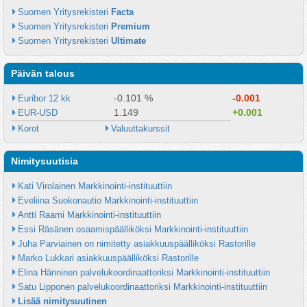
Suomen Yritysrekisteri 
Facta
Suomen Yritysrekisteri 
Premium
Suomen Yritysrekisteri 
Ultimate
Päivän talous
-0.101 %
-0.001
Euribor 12 kk
1.149
+0.001
EUR-USD
Korot
Valuuttakurssit
Nimitysuutisia
Kati Virolainen Markkinointi-instituuttiin
Eveliina Suokonautio Markkinointi-instituuttiin
Antti Raami Markkinointi-instituuttiin
Essi Räsänen osaamispäälliköksi Markkinointi-instituuttiin
Juha Parviainen on nimitetty asiakkuuspäälliköksi Rastorille
Marko Lukkari asiakkuuspäälliköksi Rastorille
Elina Hänninen palvelukoordinaattoriksi Markkinointi-instituuttiin
Satu Lipponen palvelukoordinaattoriksi Markkinointi-instituuttiin
Lisää nimitysuutinen