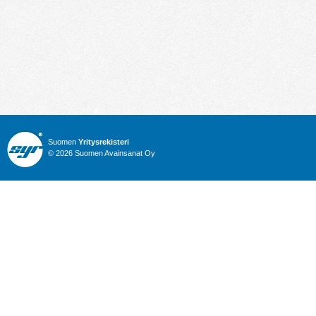
Suomen
Yritysrekisteri
© 2026 Suomen Avainsanat Oy
Info
Julkiset hankinnat
Yritysrekisteri
Talous
Karttahaku
Nimitysuutiset