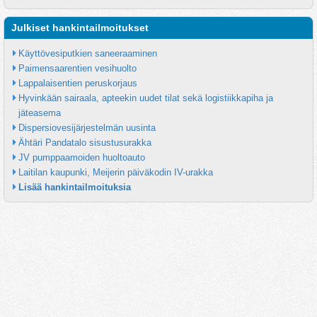
Julkiset hankintailmoitukset
Käyttövesiputkien saneeraaminen
Paimensaarentien vesihuolto
Lappalaisentien peruskorjaus
Hyvinkään sairaala, apteekin uudet tilat sekä logistiikkapiha ja 
jäteasema
Dispersiovesijärjestelmän uusinta
Ähtäri Pandatalo sisustusurakka
JV pumppaamoiden huoltoauto
Laitilan kaupunki, Meijerin päiväkodin IV-urakka
Lisää hankintailmoituksia