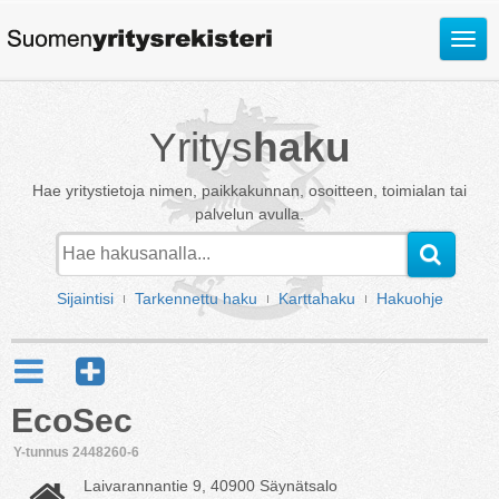
Avaa
valik
Yritys
haku
Hae yritystietoja nimen, paikkakunnan, osoitteen, toimialan tai
palvelun avulla.
Sijaintisi
Tarkennettu haku
Karttahaku
Hakuohje
EcoSec
Y-tunnus 2448260-6
Laivarannantie 9, 40900 Säynätsalo